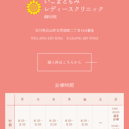
いこまともみ
レディースクリニック
産科分院
石川県白山市北安田西二丁目164番地
TEL:076-287-5761 FAX:076-287-5762
婦人科はこちらから
診療時間
月
火
水
木
金
土
日
9:00 -
10:00
通常
診療
8:30 -
8:30 -
8:30 -
8:30 -
8:30 -
午前
11:30
11:30
11:30
11:30
11:30
10:00 -